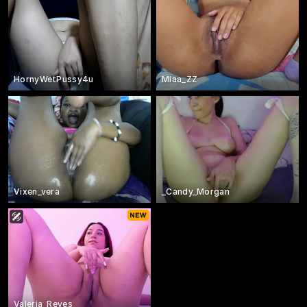
HornyWetPussy4u
Miaa_ZZ
Vixen_vera
_Candy_Morgan
Valeria_Reyes_