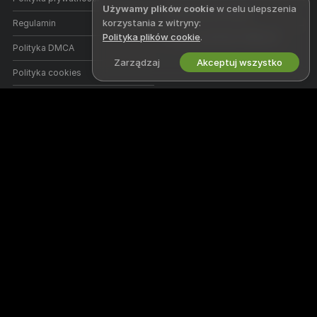
Używamy plików cookie
w celu ulepszenia
Rejestracja dla studia
korzystania z witryny:
Regulamin
Polityka plików cookie
.
Program partnerski Webcam
Polityka DMCA
Zarządzaj
Akceptuj wszystko
Polityka cookies
Przewodnik po blokadzie
rodzicielskiej
Pomoc w walce z niewolnictwem
POMOC
&
WSPARCIE
Wsparcie i FAQ
Wsparcie płatności
Witamy na Yapacams - w bezpłatnej społeczności online, gdzie można
oglądać niesamowite interaktywne występy i pokazy amatorskich
modeli na żywo.
Yapacams jest w 100% za darmo i oferuje natychmiastowy dostęp.
Przeglądaj tysiące modeli, wśród których są kobiety, mężczyźni, pary i