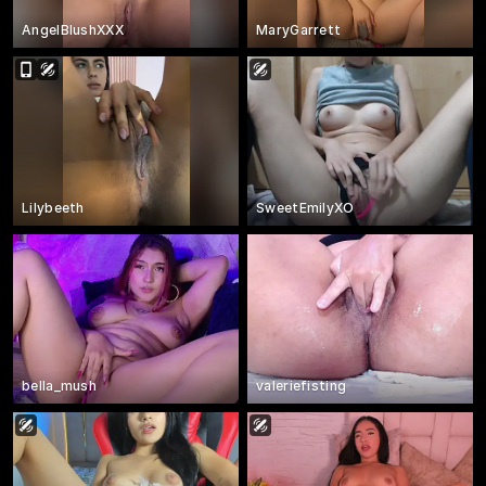
AngelBlushXXX
MaryGarrett
Lilybeeth
SweetEmilyXO
bella_mush
valeriefisting