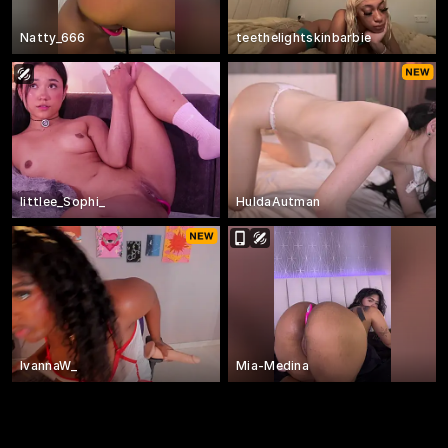
Natty_666
teethelightskinbarbie
littlee_Sophi_
HuldaAutman
IvannaW_
Mia-Medina